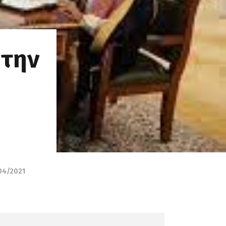
 την
04/2021