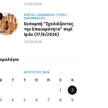
22/06/2026
ΒΊΝΤΕΟ,
ΕΛΛΗΝΙΚΌΣ ΤΎΠΟΣ,
ΠΑΡΕΜΒΆΣΕΙΣ
Εκπομπή “Σχολιάζοντας
την Επικαιρότητα” περί
Ιράν (17/6/2026)
18/06/2026
ερολόγιο
ΑΎΓΟΥΣΤΟΣ 2026
Δ
Τ
Τ
Π
Π
Σ
Κ
1
2
3
4
5
6
7
8
9