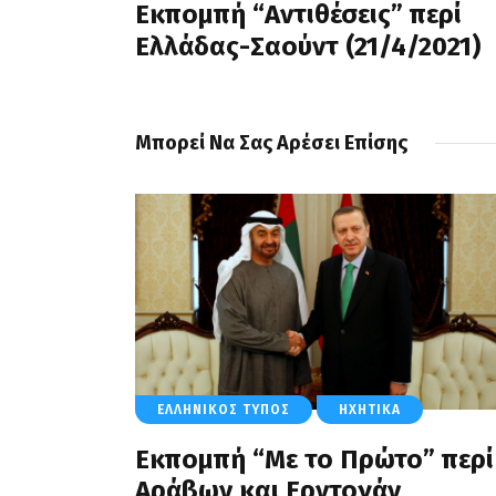
Εκπομπή “Αντιθέσεις” περί
Ελλάδας-Σαούντ (21/4/2021)
Μπορεί Να Σας Αρέσει Επίσης
ΕΛΛΗΝΙΚΌΣ ΤΎΠΟΣ
ΗΧΗΤΙΚΆ
Εκπομπή “Με το Πρώτο” περί
Aράβων και Ερντογάν