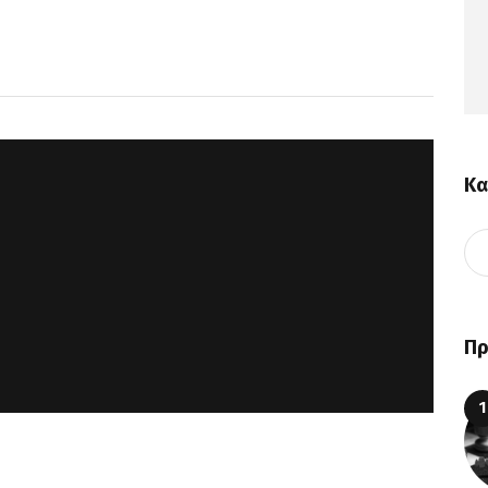
Κα
Πρ