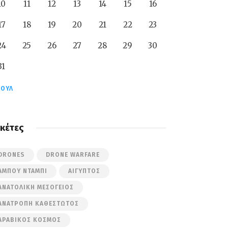
10
11
12
13
14
15
16
17
18
19
20
21
22
23
24
25
26
27
28
29
30
31
ΙΟΎΛ
ικέτες
DRONES
DRONE WARFARE
ΆΜΠΟΥ ΝΤΆΜΠΙ
ΑΊΓΥΠΤΟΣ
ΑΝΑΤΟΛΙΚΉ ΜΕΣΌΓΕΙΟΣ
ΑΝΑΤΡΟΠΉ ΚΑΘΕΣΤΏΤΟΣ
ΑΡΑΒΙΚΌΣ ΚΌΣΜΟΣ