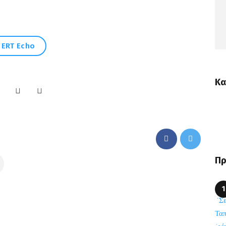
ERT Echo
Κα
Πρ