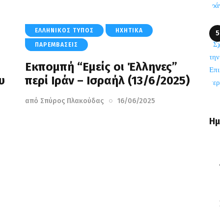
ΕΛΛΗΝΙΚΌΣ ΤΎΠΟΣ
ΗΧΗΤΙΚΆ
ΠΑΡΕΜΒΆΣΕΙΣ
Eκπομπή “Εμείς οι Έλληνες”
υ
περί Ιράν – Ισραήλ (13/6/2025)
από
Σπύρος Πλακούδας
16/06/2025
Ημ