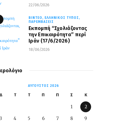
22/06/2026
ΒΊΝΤΕΟ,
ΕΛΛΗΝΙΚΌΣ ΤΎΠΟΣ,
ΠΑΡΕΜΒΆΣΕΙΣ
Εκπομπή “Σχολιάζοντας
την Επικαιρότητα” περί
Ιράν (17/6/2026)
18/06/2026
ερολόγιο
ΑΎΓΟΥΣΤΟΣ 2026
Δ
Τ
Τ
Π
Π
Σ
Κ
1
2
3
4
5
6
7
8
9