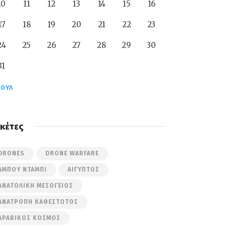
10
11
12
13
14
15
16
17
18
19
20
21
22
23
24
25
26
27
28
29
30
31
ΙΟΎΛ
ικέτες
DRONES
DRONE WARFARE
ΆΜΠΟΥ ΝΤΆΜΠΙ
ΑΊΓΥΠΤΟΣ
ΑΝΑΤΟΛΙΚΉ ΜΕΣΌΓΕΙΟΣ
ΑΝΑΤΡΟΠΉ ΚΑΘΕΣΤΏΤΟΣ
ΑΡΑΒΙΚΌΣ ΚΌΣΜΟΣ