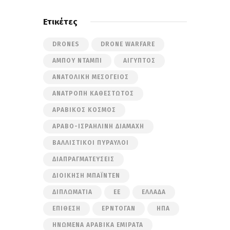
Ετικέτες
DRONES
DRONE WARFARE
ΆΜΠΟΥ ΝΤΆΜΠΙ
ΑΊΓΥΠΤΟΣ
ΑΝΑΤΟΛΙΚΉ ΜΕΣΌΓΕΙΟΣ
ΑΝΑΤΡΟΠΉ ΚΑΘΕΣΤΏΤΟΣ
ΑΡΑΒΙΚΌΣ ΚΌΣΜΟΣ
ΑΡΑΒΟ-ΙΣΡΑΗΛΙΝΉ ΔΙΑΜΆΧΗ
ΒΑΛΛΙΣΤΙΚΟΊ ΠΎΡΑΥΛΟΙ
ΔΙΑΠΡΑΓΜΑΤΕΎΣΕΙΣ
ΔΙΟΊΚΗΣΗ ΜΠΆΙΝΤΕΝ
ΔΙΠΛΩΜΑΤΊΑ
ΕΕ
ΕΛΛΆΔΑ
ΕΠΊΘΕΣΗ
ΕΡΝΤΟΓΆΝ
ΗΠΑ
ΗΝΩΜΈΝΑ ΑΡΑΒΙΚΆ ΕΜΙΡΆΤΑ