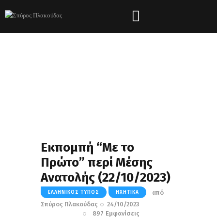
Εκπομπή “Με το
Πρώτο” περί Μέσης
Ανατολής (22/10/2023)
από
ΕΛΛΗΝΙΚΌΣ ΤΎΠΟΣ
ΗΧΗΤΙΚΆ
Σπύρος Πλακούδας
24/10/2023
897
Εμφανίσεις