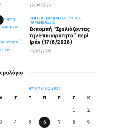
22/06/2026
ΒΊΝΤΕΟ,
ΕΛΛΗΝΙΚΌΣ ΤΎΠΟΣ,
ΠΑΡΕΜΒΆΣΕΙΣ
Εκπομπή “Σχολιάζοντας
την Επικαιρότητα” περί
Ιράν (17/6/2026)
18/06/2026
ερολόγιο
ΑΎΓΟΥΣΤΟΣ 2026
Δ
Τ
Τ
Π
Π
Σ
Κ
1
2
3
4
5
6
7
8
9