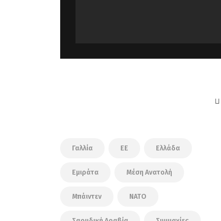
Γαλλία
ΕΕ
Ελλάδα
Εμιράτα
Μέση Ανατολή
Μπάιντεν
ΝΑΤΟ
Σαουδική Αραβία
Συμμαχίες