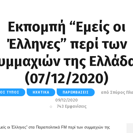
Εκπομπή “Εμείς οι
Έλληνες” περί των
υμμαχιών της Ελλάδ
(07/12/2020)
από
Σπύρος Πλ
ΚΌΣ ΤΎΠΟΣ
ΗΧΗΤΙΚΆ
ΠΑΡΕΜΒΆΣΕΙΣ
09/12/2020
743
Εμφανίσεις
ίς οι Έλληνες” στα Παραπολιτικά FM περί των συμμαχιών της