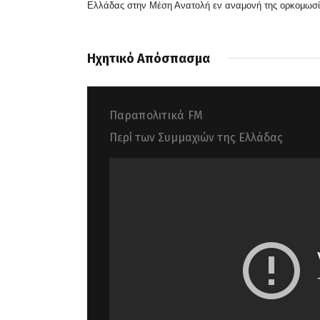
Ελλάδας στην Μέση Ανατολή εν αναμονή της ορκομωσία
Ηχητικό Απόσπασμα
Παραπολιτικά FM
Περί των Συμμαχιών της Ελλάδας