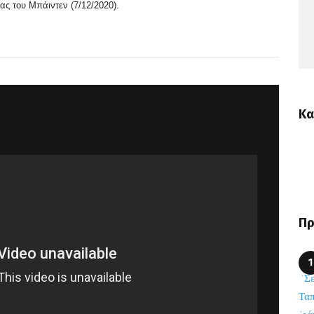
ς του Μπάιντεν (7/12/2020).
Κα
Πρ