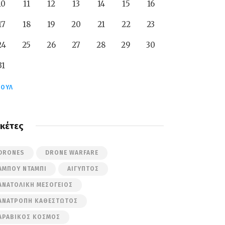
10
11
12
13
14
15
16
17
18
19
20
21
22
23
24
25
26
27
28
29
30
31
ΙΟΎΛ
ικέτες
DRONES
DRONE WARFARE
ΆΜΠΟΥ ΝΤΆΜΠΙ
ΑΊΓΥΠΤΟΣ
ΑΝΑΤΟΛΙΚΉ ΜΕΣΌΓΕΙΟΣ
ΑΝΑΤΡΟΠΉ ΚΑΘΕΣΤΏΤΟΣ
ΑΡΑΒΙΚΌΣ ΚΌΣΜΟΣ