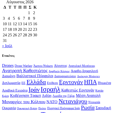
Αύγουστος 2026
Δ
Τ
Τ
Π
Π
Σ
Κ
1
2
3
4
5
6
7
8
9
10
11
12
13
14
15
16
17
18
19
20
21
22
23
24
25
26
27
28
29
30
31
« Ιούλ
Ετικέτες
Drones
Αίγυπτος
Drone Warfare
Άμπου Ντάμπι
Ανατολική Μεσόγειος
Ανατροπή Καθεστώτος
Αραβο-Ισραηλινή
Αραβικός Κόσμος
Βαλλιστικοί Πύραυλοι
Διαμάχη
Διαπραγματεύσεις
Διοίκηση Μπάιντεν
Ελλάδα
Ερντογάν
ΗΠΑ
Διπλωματία
Επίθεση
Ηνωμένα
ΕΕ
Ισραήλ
Ιράν
Καθεστώς Ερντογάν
Αραβικά Εμιράτα
Κατάρ
Κυβέρνηση Τραμπ
Μέση Ανατολή
Λιβύη
Λωρίδα της Γάζας
Κρίση
Νετανιάχου
Μοναρχίες του Κόλπου
ΝΑΤΟ
Ντουμπάι
Ρωσία
Σαουδική
Ουκρανία
Πυρηνικό Πρόγραμμα Ιράν
Πούτιν
Ουκρανική Κρίση