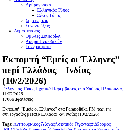
Αρθρογραφία
Ελληνικός Τύπος
Ξένος Τύπος
Σημειώματα
Συνεντεύξεις
Δημοσιεύσεις
Ομιλίες Συνεδρίων
Άρθρα Περιοδικών
Συγγράμματα
Eκπομπή “Εμείς οι Έλληνες”
περί Ελλάδας – Ινδίας
(10/2/2026)
Ελληνικός Τύπος
Ηχητικά
Παρεμβάσεις
από
Σπύρος Πλακούδας
11/02/2026
1706
Εμφανίσεις
Εκπομπή “Εμείς οι Έλληνες” στα Parapolitika FM περί της
συνεργασίας μεταξύ Ελλάδας και Ινδίας (10/2/2026)
Tags:
Αντιτουρκικός Άξονας
Ασιατικός Γίγαντας
Διάδρομος
IMEC
Ελλάδα
Ευρωπαϊκή Ένωση
Ινδία
Στρατιωτική Συνεργασία