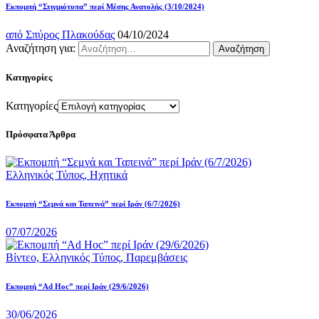
Εκπομπή “Στιγμιότυπα” περί Μέσης Ανατολής (3/10/2024)
από
Σπύρος Πλακούδας
04/10/2024
Αναζήτηση για:
Κατηγορίες
Κατηγορίες
Πρόσφατα Άρθρα
Ελληνικός Τύπος,
Ηχητικά
Εκπομπή “Σεμνά και Ταπεινά” περί Ιράν (6/7/2026)
07/07/2026
Βίντεο,
Ελληνικός Τύπος,
Παρεμβάσεις
Εκπομπή “Ad Hoc” περί Iράν (29/6/2026)
30/06/2026