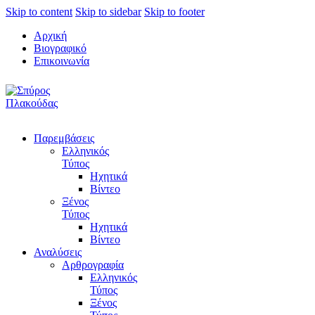
Skip to content
Skip to sidebar
Skip to footer
Αρχική
Βιογραφικό
Επικοινωνία
Παρεμβάσεις
Ελληνικός
Τύπος
Ηχητικά
Βίντεο
Ξένος
Τύπος
Ηχητικά
Βίντεο
Αναλύσεις
Αρθρογραφία
Ελληνικός
Τύπος
Ξένος