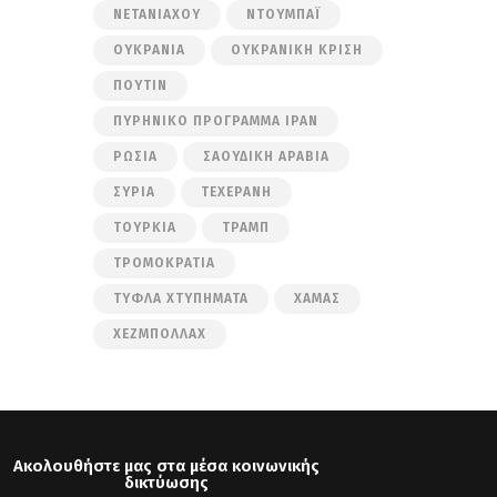
ΝΕΤΑΝΙΆΧΟΥ
ΝΤΟΥΜΠΆΙ
ΟΥΚΡΑΝΊΑ
ΟΥΚΡΑΝΙΚΉ ΚΡΊΣΗ
ΠΟΎΤΙΝ
ΠΥΡΗΝΙΚΌ ΠΡΌΓΡΑΜΜΑ ΙΡΆΝ
ΡΩΣΊΑ
ΣΑΟΥΔΙΚΉ ΑΡΑΒΊΑ
ΣΥΡΊΑ
ΤΕΧΕΡΆΝΗ
ΤΟΥΡΚΊΑ
ΤΡΑΜΠ
ΤΡΟΜΟΚΡΑΤΊΑ
ΤΥΦΛΆ ΧΤΥΠΉΜΑΤΑ
ΧΑΜΆΣ
ΧΕΖΜΠΟΛΛΆΧ
Ακολουθήστε μας στα μέσα κοινωνικής
δικτύωσης