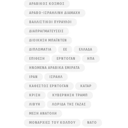
ΑΡΑΒΙΚΌΣ ΚΌΣΜΟΣ
ΑΡΑΒΟ-ΙΣΡΑΗΛΙΝΉ ΔΙΑΜΆΧΗ
ΒΑΛΛΙΣΤΙΚΟΊ ΠΎΡΑΥΛΟΙ
ΔΙΑΠΡΑΓΜΑΤΕΎΣΕΙΣ
ΔΙΟΊΚΗΣΗ ΜΠΆΙΝΤΕΝ
ΔΙΠΛΩΜΑΤΊΑ
ΕΕ
ΕΛΛΆΔΑ
ΕΠΊΘΕΣΗ
ΕΡΝΤΟΓΆΝ
ΗΠΑ
ΗΝΩΜΈΝΑ ΑΡΑΒΙΚΆ ΕΜΙΡΆΤΑ
ΙΡΆΝ
ΙΣΡΑΉΛ
ΚΑΘΕΣΤΏΣ ΕΡΝΤΟΓΆΝ
ΚΑΤΆΡ
ΚΡΊΣΗ
ΚΥΒΈΡΝΗΣΗ ΤΡΑΜΠ
ΛΙΒΎΗ
ΛΩΡΊΔΑ ΤΗΣ ΓΆΖΑΣ
ΜΈΣΗ ΑΝΑΤΟΛΉ
ΜΟΝΑΡΧΊΕΣ ΤΟΥ ΚΌΛΠΟΥ
ΝΑΤΟ