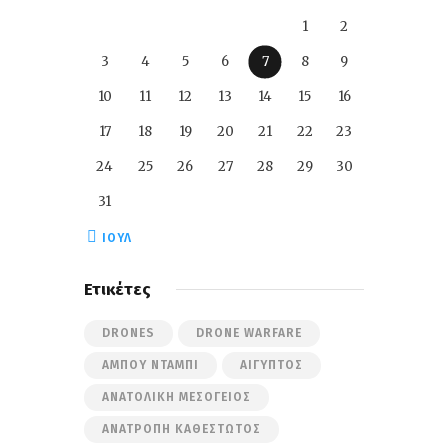
1
2
3
4
5
6
7
8
9
10
11
12
13
14
15
16
17
18
19
20
21
22
23
24
25
26
27
28
29
30
31
« ΙΟΎΛ
Ετικέτες
DRONES
DRONE WARFARE
ΆΜΠΟΥ ΝΤΆΜΠΙ
ΑΊΓΥΠΤΟΣ
ΑΝΑΤΟΛΙΚΉ ΜΕΣΌΓΕΙΟΣ
ΑΝΑΤΡΟΠΉ ΚΑΘΕΣΤΏΤΟΣ