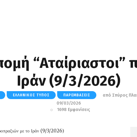
πομή “Αταίριαστοι” π
Iράν (9/3/2026)
από
Σπύρος Πλα
ΕΛΛΗΝΙΚΌΣ ΤΎΠΟΣ
ΠΑΡΕΜΒΆΣΕΙΣ
09/03/2026
1698
Εμφανίσεις
ροπραξιών με το Ιράν (9/3/2026
)