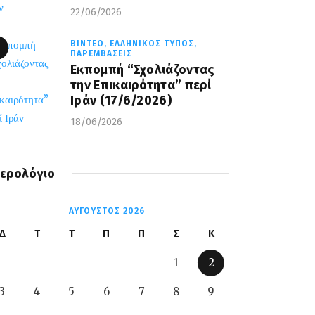
22/06/2026
ΒΊΝΤΕΟ,
ΕΛΛΗΝΙΚΌΣ ΤΎΠΟΣ,
ΠΑΡΕΜΒΆΣΕΙΣ
Εκπομπή “Σχολιάζοντας
την Επικαιρότητα” περί
Ιράν (17/6/2026)
18/06/2026
ερολόγιο
ΑΎΓΟΥΣΤΟΣ 2026
Δ
Τ
Τ
Π
Π
Σ
Κ
1
2
3
4
5
6
7
8
9