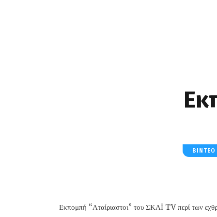
Εκ
ΒΊΝΤΕΟ
Εκπομπή “Αταίριαστοι” του ΣΚΑΪ TV περί των εχθ