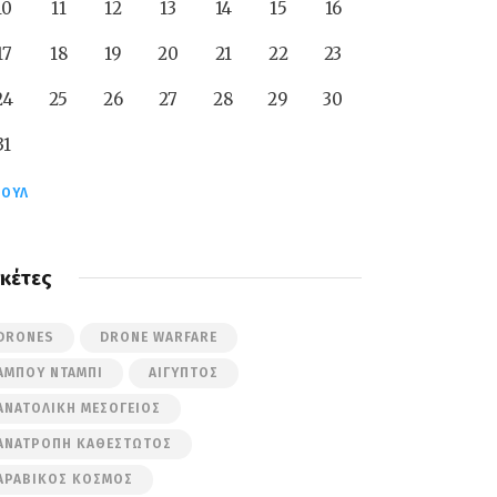
10
11
12
13
14
15
16
17
18
19
20
21
22
23
24
25
26
27
28
29
30
31
ΙΟΎΛ
ικέτες
DRONES
DRONE WARFARE
ΆΜΠΟΥ ΝΤΆΜΠΙ
ΑΊΓΥΠΤΟΣ
ΑΝΑΤΟΛΙΚΉ ΜΕΣΌΓΕΙΟΣ
ΑΝΑΤΡΟΠΉ ΚΑΘΕΣΤΏΤΟΣ
ΑΡΑΒΙΚΌΣ ΚΌΣΜΟΣ