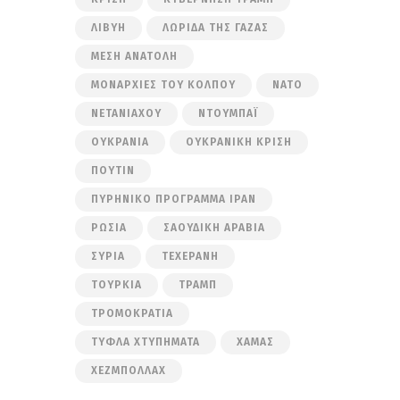
ΛΙΒΎΗ
ΛΩΡΊΔΑ ΤΗΣ ΓΆΖΑΣ
ΜΈΣΗ ΑΝΑΤΟΛΉ
ΜΟΝΑΡΧΊΕΣ ΤΟΥ ΚΌΛΠΟΥ
ΝΑΤΟ
ΝΕΤΑΝΙΆΧΟΥ
ΝΤΟΥΜΠΆΙ
ΟΥΚΡΑΝΊΑ
ΟΥΚΡΑΝΙΚΉ ΚΡΊΣΗ
ΠΟΎΤΙΝ
ΠΥΡΗΝΙΚΌ ΠΡΌΓΡΑΜΜΑ ΙΡΆΝ
ΡΩΣΊΑ
ΣΑΟΥΔΙΚΉ ΑΡΑΒΊΑ
ΣΥΡΊΑ
ΤΕΧΕΡΆΝΗ
ΤΟΥΡΚΊΑ
ΤΡΑΜΠ
ΤΡΟΜΟΚΡΑΤΊΑ
ΤΥΦΛΆ ΧΤΥΠΉΜΑΤΑ
ΧΑΜΆΣ
ΧΕΖΜΠΟΛΛΆΧ