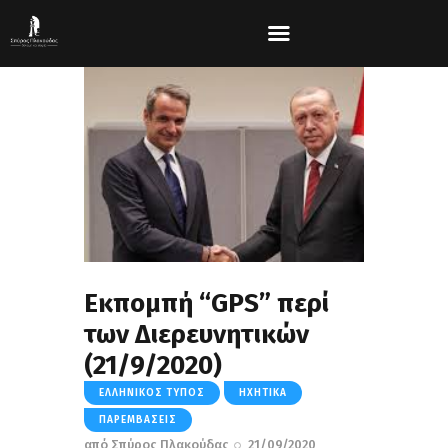
Εκπομπή “GPS” περί
των Διερευνητικών
(21/9/2020)
ΕΛΛΗΝΙΚΌΣ ΤΎΠΟΣ
ΗΧΗΤΙΚΆ
ΠΑΡΕΜΒΆΣΕΙΣ
από
Σπύρος Πλακούδας
21/09/2020