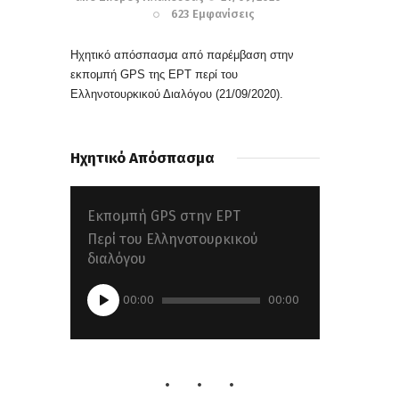
623
Εμφανίσεις
Ηχητικό απόσπασμα από παρέμβαση στην
εκπομπή
GPS της ΕΡΤ περί του
Ελληνοτουρκικού Διαλόγου
(21/09/2020).
Ηχητικό Απόσπασμα
Εκπομπή GPS στην ΕΡΤ
Περί του Ελληνοτουρκικού
διαλόγου
Πρόγραμμα
00:00
00:00
Αναπαραγωγής
Ήχου