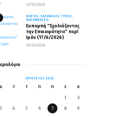
22/06/2026
ΒΊΝΤΕΟ,
ΕΛΛΗΝΙΚΌΣ ΤΎΠΟΣ,
ΠΑΡΕΜΒΆΣΕΙΣ
Εκπομπή “Σχολιάζοντας
την Επικαιρότητα” περί
Ιράν (17/6/2026)
18/06/2026
ερολόγιο
ΑΎΓΟΥΣΤΟΣ 2026
Δ
Τ
Τ
Π
Π
Σ
Κ
1
2
3
4
5
6
7
8
9