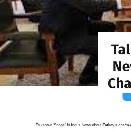
Ta
Ne
Cha
Β
Talkshow “Scope” in Indus News about Turkey’s charm o