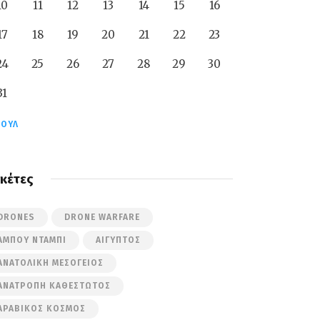
10
11
12
13
14
15
16
17
18
19
20
21
22
23
24
25
26
27
28
29
30
31
ΙΟΎΛ
ικέτες
DRONES
DRONE WARFARE
ΆΜΠΟΥ ΝΤΆΜΠΙ
ΑΊΓΥΠΤΟΣ
ΑΝΑΤΟΛΙΚΉ ΜΕΣΌΓΕΙΟΣ
ΑΝΑΤΡΟΠΉ ΚΑΘΕΣΤΏΤΟΣ
ΑΡΑΒΙΚΌΣ ΚΌΣΜΟΣ