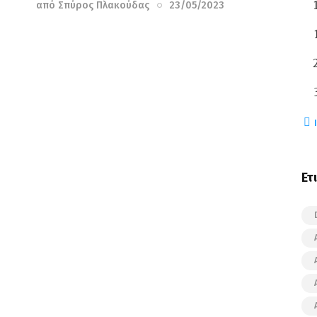
από
Σπύρος Πλακούδας
23/05/2023
« 
Ετ