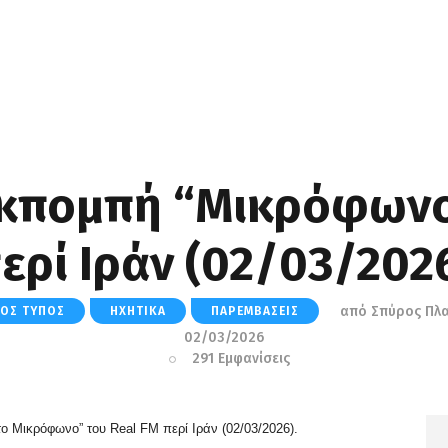
κπομπή “Μικρόφων
ερί Ιράν (02/03/202
από
Σπύρος Πλ
ΚΌΣ ΤΎΠΟΣ
ΗΧΗΤΙΚΆ
ΠΑΡΕΜΒΆΣΕΙΣ
02/03/2026
291
Εμφανίσεις
ο Μικρόφωνο” του Real FM
περί Ιράν
(02/03/2026).