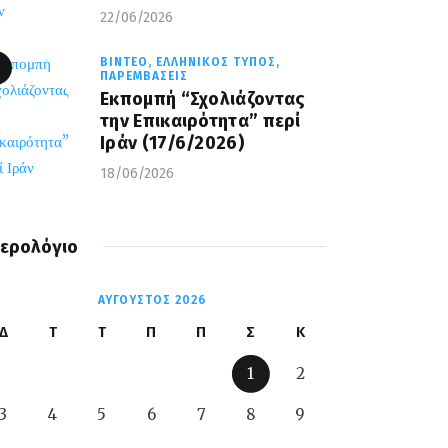
22/06/2026
ΒΊΝΤΕΟ,
ΕΛΛΗΝΙΚΌΣ ΤΎΠΟΣ,
ΠΑΡΕΜΒΆΣΕΙΣ
Εκπομπή “Σχολιάζοντας
την Επικαιρότητα” περί
Ιράν (17/6/2026)
18/06/2026
ερολόγιο
ΑΎΓΟΥΣΤΟΣ 2026
Δ
Τ
Τ
Π
Π
Σ
Κ
1
2
3
4
5
6
7
8
9