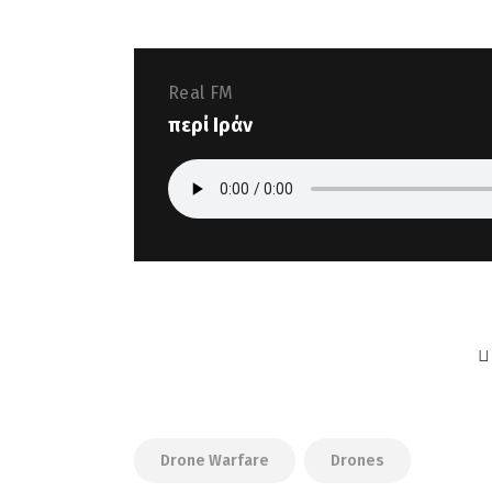
Real FM
περί Ιράν
Drone Warfare
Drones