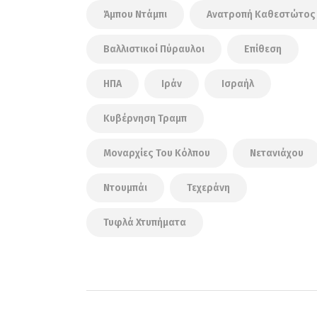
Άμπου Ντάμπι
Ανατροπή Καθεστώτος
Βαλλιστικοί Πύραυλοι
Επίθεση
ΗΠΑ
Ιράν
Ισραήλ
Κυβέρνηση Τραμπ
Μοναρχίες Του Κόλπου
Νετανιάχου
Ντουμπάι
Τεχεράνη
Τυφλά Χτυπήματα