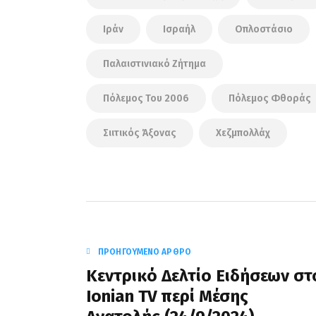
Ιράν
Ισραήλ
Οπλοστάσιο
Παλαιστινιακό Ζήτημα
Πόλεμος Του 2006
Πόλεμος Φθοράς
Σιιτικός Άξονας
Χεζμπολλάχ
ΠΡΟΗΓΟΎΜΕΝΟ ΆΡΘΡΟ
Κεντρικό Δελτίο Ειδήσεων στ
Ionian TV περί Μέσης