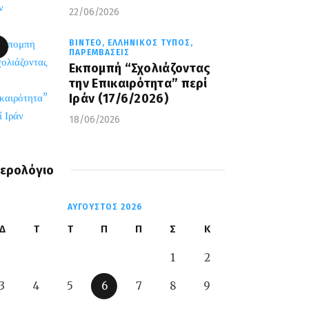
22/06/2026
ΒΊΝΤΕΟ,
ΕΛΛΗΝΙΚΌΣ ΤΎΠΟΣ,
ΠΑΡΕΜΒΆΣΕΙΣ
Εκπομπή “Σχολιάζοντας
την Επικαιρότητα” περί
Ιράν (17/6/2026)
18/06/2026
ερολόγιο
ΑΎΓΟΥΣΤΟΣ 2026
Δ
Τ
Τ
Π
Π
Σ
Κ
1
2
3
4
5
6
7
8
9