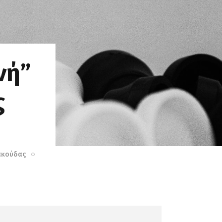
νή”
ς
ακούδας