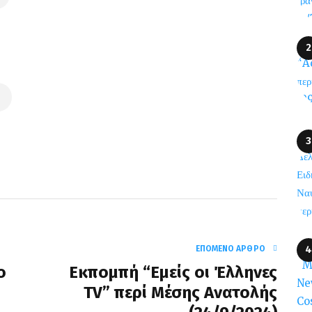
ΕΠΌΜΕΝΟ ΆΡΘΡΟ
ο
Eκπομπή “Εμείς οι Έλληνες
TV” περί Μέσης Ανατολής