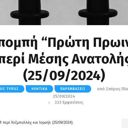
πομπή “Πρώτη Πρωι
περί Μέσης Ανατολή
(25/09/2024)
από
Σπύρος Πλ
ΚΌΣ ΤΎΠΟΣ
ΗΧΗΤΙΚΆ
ΠΑΡΕΜΒΆΣΕΙΣ
25/09/2024
333
Εμφανίσεις
M περί Χεζμπολλάχ και Ισραήλ
(25/09/2024).