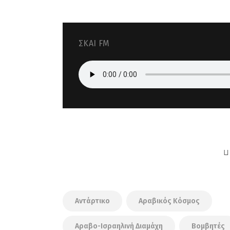
ΣΚΑΙ FM
Αντάρτικο
Αραβικός Κόσμος
Αραβο-Ισραηλινή Διαμάχη
Βομβητές