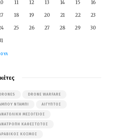
10
11
12
13
14
15
16
17
18
19
20
21
22
23
24
25
26
27
28
29
30
31
ΙΟΎΛ
ικέτες
DRONES
DRONE WARFARE
ΆΜΠΟΥ ΝΤΆΜΠΙ
ΑΊΓΥΠΤΟΣ
ΑΝΑΤΟΛΙΚΉ ΜΕΣΌΓΕΙΟΣ
ΑΝΑΤΡΟΠΉ ΚΑΘΕΣΤΏΤΟΣ
ΑΡΑΒΙΚΌΣ ΚΌΣΜΟΣ