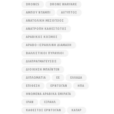
DRONES
DRONE WARFARE
ΆΜΠΟΥ ΝΤΆΜΠΙ
ΑΊΓΥΠΤΟΣ
ΑΝΑΤΟΛΙΚΉ ΜΕΣΌΓΕΙΟΣ
ΑΝΑΤΡΟΠΉ ΚΑΘΕΣΤΏΤΟΣ
ΑΡΑΒΙΚΌΣ ΚΌΣΜΟΣ
ΑΡΑΒΟ-ΙΣΡΑΗΛΙΝΉ ΔΙΑΜΆΧΗ
ΒΑΛΛΙΣΤΙΚΟΊ ΠΎΡΑΥΛΟΙ
ΔΙΑΠΡΑΓΜΑΤΕΎΣΕΙΣ
ΔΙΟΊΚΗΣΗ ΜΠΆΙΝΤΕΝ
ΔΙΠΛΩΜΑΤΊΑ
ΕΕ
ΕΛΛΆΔΑ
ΕΠΊΘΕΣΗ
ΕΡΝΤΟΓΆΝ
ΗΠΑ
ΗΝΩΜΈΝΑ ΑΡΑΒΙΚΆ ΕΜΙΡΆΤΑ
ΙΡΆΝ
ΙΣΡΑΉΛ
ΚΑΘΕΣΤΏΣ ΕΡΝΤΟΓΆΝ
ΚΑΤΆΡ