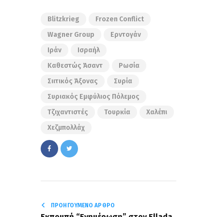
Blitzkrieg
Frozen Conflict
Wagner Group
Ερντογάν
Ιράν
Ισραήλ
Καθεστώς Άσαντ
Ρωσία
Σιιτικός Άξονας
Συρία
Συριακός Εμφύλιος Πόλεμος
Τζιχαντιστές
Τουρκία
Χαλέπι
Χεζμπολλάχ
ΠΡΟΗΓΟΎΜΕΝΟ ΆΡΘΡΟ
Eκπομπή “Eνημέρωση” στον Ellada