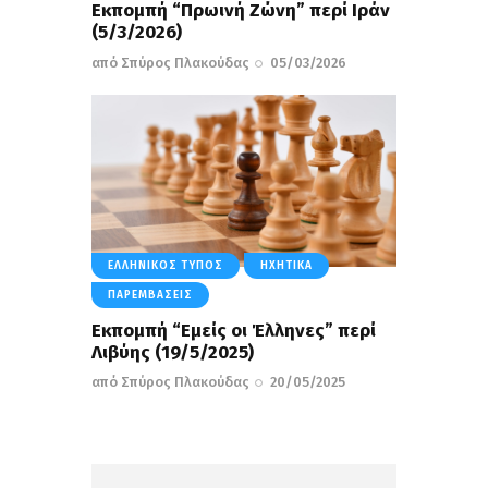
Εκπομπή “Πρωινή Ζώνη” περί Iράν
(5/3/2026)
από
Σπύρος Πλακούδας
05/03/2026
ΕΛΛΗΝΙΚΌΣ ΤΎΠΟΣ
ΗΧΗΤΙΚΆ
ΠΑΡΕΜΒΆΣΕΙΣ
Eκπομπή “Εμείς οι Έλληνες” περί
Λιβύης (19/5/2025)
από
Σπύρος Πλακούδας
20/05/2025