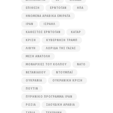
ΕΠΊΘΕΣΗ
ΕΡΝΤΟΓΆΝ
ΗΠΑ
ΗΝΩΜΈΝΑ ΑΡΑΒΙΚΆ ΕΜΙΡΆΤΑ
ΙΡΆΝ
ΙΣΡΑΉΛ
ΚΑΘΕΣΤΏΣ ΕΡΝΤΟΓΆΝ
ΚΑΤΆΡ
ΚΡΊΣΗ
ΚΥΒΈΡΝΗΣΗ ΤΡΑΜΠ
ΛΙΒΎΗ
ΛΩΡΊΔΑ ΤΗΣ ΓΆΖΑΣ
ΜΈΣΗ ΑΝΑΤΟΛΉ
ΜΟΝΑΡΧΊΕΣ ΤΟΥ ΚΌΛΠΟΥ
ΝΑΤΟ
ΝΕΤΑΝΙΆΧΟΥ
ΝΤΟΥΜΠΆΙ
ΟΥΚΡΑΝΊΑ
ΟΥΚΡΑΝΙΚΉ ΚΡΊΣΗ
ΠΟΎΤΙΝ
ΠΥΡΗΝΙΚΌ ΠΡΌΓΡΑΜΜΑ ΙΡΆΝ
ΡΩΣΊΑ
ΣΑΟΥΔΙΚΉ ΑΡΑΒΊΑ
ΣΥΡΊΑ
ΤΕΧΕΡΆΝΗ