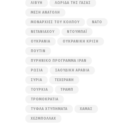
ΛΙΒΎΗ
ΛΩΡΊΔΑ ΤΗΣ ΓΆΖΑΣ
ΜΈΣΗ ΑΝΑΤΟΛΉ
ΜΟΝΑΡΧΊΕΣ ΤΟΥ ΚΌΛΠΟΥ
ΝΑΤΟ
ΝΕΤΑΝΙΆΧΟΥ
ΝΤΟΥΜΠΆΙ
ΟΥΚΡΑΝΊΑ
ΟΥΚΡΑΝΙΚΉ ΚΡΊΣΗ
ΠΟΎΤΙΝ
ΠΥΡΗΝΙΚΌ ΠΡΌΓΡΑΜΜΑ ΙΡΆΝ
ΡΩΣΊΑ
ΣΑΟΥΔΙΚΉ ΑΡΑΒΊΑ
ΣΥΡΊΑ
ΤΕΧΕΡΆΝΗ
ΤΟΥΡΚΊΑ
ΤΡΑΜΠ
ΤΡΟΜΟΚΡΑΤΊΑ
ΤΥΦΛΆ ΧΤΥΠΉΜΑΤΑ
ΧΑΜΆΣ
ΧΕΖΜΠΟΛΛΆΧ