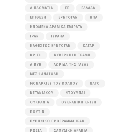
ΔΙΠΛΩΜΑΤΊΑ
ΕΕ
ΕΛΛΆΔΑ
ΕΠΊΘΕΣΗ
ΕΡΝΤΟΓΆΝ
ΗΠΑ
ΗΝΩΜΈΝΑ ΑΡΑΒΙΚΆ ΕΜΙΡΆΤΑ
ΙΡΆΝ
ΙΣΡΑΉΛ
ΚΑΘΕΣΤΏΣ ΕΡΝΤΟΓΆΝ
ΚΑΤΆΡ
ΚΡΊΣΗ
ΚΥΒΈΡΝΗΣΗ ΤΡΑΜΠ
ΛΙΒΎΗ
ΛΩΡΊΔΑ ΤΗΣ ΓΆΖΑΣ
ΜΈΣΗ ΑΝΑΤΟΛΉ
ΜΟΝΑΡΧΊΕΣ ΤΟΥ ΚΌΛΠΟΥ
ΝΑΤΟ
ΝΕΤΑΝΙΆΧΟΥ
ΝΤΟΥΜΠΆΙ
ΟΥΚΡΑΝΊΑ
ΟΥΚΡΑΝΙΚΉ ΚΡΊΣΗ
ΠΟΎΤΙΝ
ΠΥΡΗΝΙΚΌ ΠΡΌΓΡΑΜΜΑ ΙΡΆΝ
ΡΩΣΊΑ
ΣΑΟΥΔΙΚΉ ΑΡΑΒΊΑ