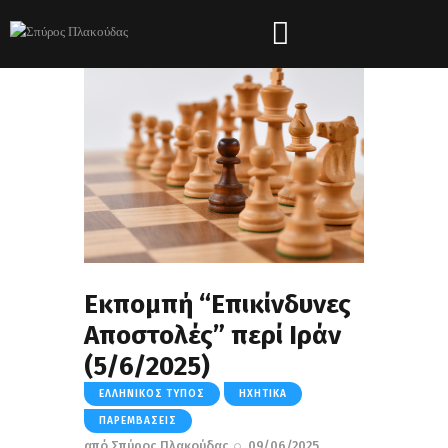
Εκπομπή “Επικίνδυνες
Αποστολές” περί Ιράν
(5/6/2025)
ΕΛΛΗΝΙΚΌΣ ΤΎΠΟΣ
ΗΧΗΤΙΚΆ
ΠΑΡΕΜΒΆΣΕΙΣ
από
Σπύρος Πλακούδας
09/06/2025