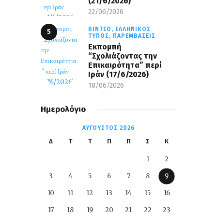
(21/6/2026)
22/06/2026
ΒΊΝΤΕΟ,
ΕΛΛΗΝΙΚΌΣ
ΤΎΠΟΣ,
ΠΑΡΕΜΒΆΣΕΙΣ
Εκπομπή
“Σχολιάζοντας την
Επικαιρότητα” περί
Ιράν (17/6/2026)
18/06/2026
Ημερολόγιο
ΑΎΓΟΥΣΤΟΣ 2026
Δ
Τ
Τ
Π
Π
Σ
Κ
1
2
3
4
5
6
7
8
9
10
11
12
13
14
15
16
17
18
19
20
21
22
23