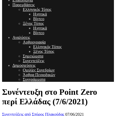
Επικοινωνία
Παρεμβάσεις
Ελληνικός Τύπος
Ηχητικά
Βίντεο
Ξένος Τύπος
Ηχητικά
Βίντεο
Αναλύσεις
Αρθρογραφία
Ελληνικός Τύπος
Ξένος Τύπος
Σημειώματα
Συνεντεύξεις
Δημοσιεύσεις
Ομιλίες Συνεδρίων
Άρθρα Περιοδικών
Συγγράμματα
Συνέντευξη στο Point Zero
περί Ελλάδας (7/6/2021)
Συνεντεύξεις
από
Σπύρος Πλακούδας
07/06/2021