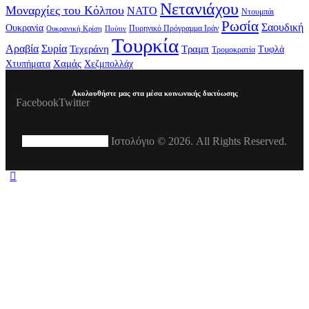
Νετανιάχου
Μοναρχίες του Κόλπου
ΝΑΤΟ
Ντουμπάι
Ρωσία
Σαουδική
Ουκρανία
Πυρηνικό Πρόγραμμα Ιράν
Πούτιν
Ουκρανική Κρίση
Τουρκία
Αραβία
Συρία
Τεχεράνη
Τραμπ
Τυφλά
Τρομοκρατία
Χαμάς
Χτυπήματα
Χεζμπολλάχ
Ακολουθήστε μας στα μέσα κοινωνικής δικτύωσης
Facebook
Twitter
Σπύρος Πλακούδας
Ιστολόγιο © 2026. All Rights Reserved.