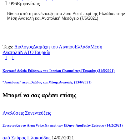
996
Εμφανίσεις
Βίντεο από τη συνέντευξη στο Zero Point περί της Ελλάδας στην
Μέση Ανατολή και Ανατολική Μεσόγειο (7/6/2021)
Tags:
Διαλογος
Διαμάχη του Αιγαίου
Ελλάδα
Μέση
Ανατολή
ΝΑΤΟ
Τουρκία
Κεντρικό Δελτίο Ειδήσεων του Ionnian Channel περί Τουρκίας (31/5/2021)
“Αναλύσεις” περί Ελλάδας και Μέσης Ανατολής (13/6/2021)
Μπορεί να σας αρέσει επίσης
Αναλύσεις
Συνεντεύξεις
Συνέντευξη στο ArmyVoice.Gr περί των Ελληνο-Αραβικών Σχέσεων (14/2/2021)
από
Σπύρος Πλακούδας
14/02/2021