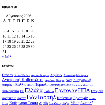
Ημερολόγιο
Αύγουστος 2026
Δ
Τ
Τ
Π
Π
Σ
Κ
1
2
3
4
5
6
7
8
9
10
11
12
13
14
15
16
17
18
19
20
21
22
23
24
25
26
27
28
29
30
31
« Ιούλ
Ετικέτες
Drones
Αίγυπτος
Drone Warfare
Άμπου Ντάμπι
Ανατολική Μεσόγειος
Ανατροπή Καθεστώτος
Αραβο-Ισραηλινή
Αραβικός Κόσμος
Βαλλιστικοί Πύραυλοι
Διαμάχη
Διαπραγματεύσεις
Διοίκηση Μπάιντεν
Ελλάδα
Ερντογάν
ΗΠΑ
Διπλωματία
Επίθεση
Ηνωμένα
ΕΕ
Ισραήλ
Ιράν
Καθεστώς Ερντογάν
Αραβικά Εμιράτα
Κατάρ
Κυβέρνηση Τραμπ
Μέση Ανατολή
Λιβύη
Λωρίδα της Γάζας
Κρίση