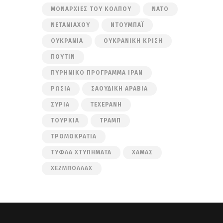
ΜΟΝΑΡΧΊΕΣ ΤΟΥ ΚΌΛΠΟΥ
ΝΑΤΟ
ΝΕΤΑΝΙΆΧΟΥ
ΝΤΟΥΜΠΆΙ
ΟΥΚΡΑΝΊΑ
ΟΥΚΡΑΝΙΚΉ ΚΡΊΣΗ
ΠΟΎΤΙΝ
ΠΥΡΗΝΙΚΌ ΠΡΌΓΡΑΜΜΑ ΙΡΆΝ
ΡΩΣΊΑ
ΣΑΟΥΔΙΚΉ ΑΡΑΒΊΑ
ΣΥΡΊΑ
ΤΕΧΕΡΆΝΗ
ΤΟΥΡΚΊΑ
ΤΡΑΜΠ
ΤΡΟΜΟΚΡΑΤΊΑ
ΤΥΦΛΆ ΧΤΥΠΉΜΑΤΑ
ΧΑΜΆΣ
ΧΕΖΜΠΟΛΛΆΧ