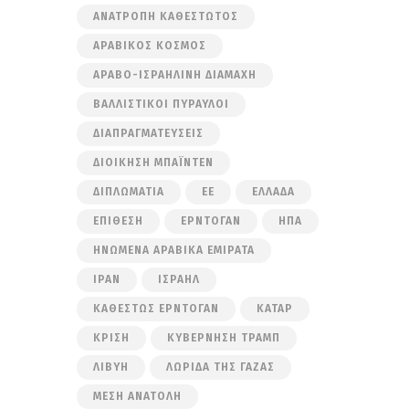
ΑΝΑΤΡΟΠΉ ΚΑΘΕΣΤΏΤΟΣ
ΑΡΑΒΙΚΌΣ ΚΌΣΜΟΣ
ΑΡΑΒΟ-ΙΣΡΑΗΛΙΝΉ ΔΙΑΜΆΧΗ
ΒΑΛΛΙΣΤΙΚΟΊ ΠΎΡΑΥΛΟΙ
ΔΙΑΠΡΑΓΜΑΤΕΎΣΕΙΣ
ΔΙΟΊΚΗΣΗ ΜΠΆΙΝΤΕΝ
ΔΙΠΛΩΜΑΤΊΑ
ΕΕ
ΕΛΛΆΔΑ
ΕΠΊΘΕΣΗ
ΕΡΝΤΟΓΆΝ
ΗΠΑ
ΗΝΩΜΈΝΑ ΑΡΑΒΙΚΆ ΕΜΙΡΆΤΑ
ΙΡΆΝ
ΙΣΡΑΉΛ
ΚΑΘΕΣΤΏΣ ΕΡΝΤΟΓΆΝ
ΚΑΤΆΡ
ΚΡΊΣΗ
ΚΥΒΈΡΝΗΣΗ ΤΡΑΜΠ
ΛΙΒΎΗ
ΛΩΡΊΔΑ ΤΗΣ ΓΆΖΑΣ
ΜΈΣΗ ΑΝΑΤΟΛΉ