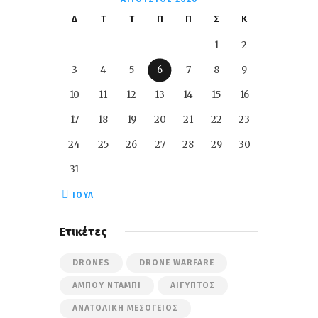
Δ
Τ
Τ
Π
Π
Σ
Κ
1
2
3
4
5
6
7
8
9
10
11
12
13
14
15
16
17
18
19
20
21
22
23
24
25
26
27
28
29
30
31
« ΙΟΎΛ
Ετικέτες
DRONES
DRONE WARFARE
ΆΜΠΟΥ ΝΤΆΜΠΙ
ΑΊΓΥΠΤΟΣ
ΑΝΑΤΟΛΙΚΉ ΜΕΣΌΓΕΙΟΣ